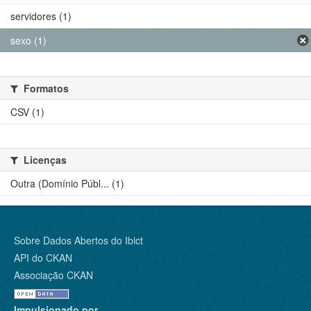
servidores (1)
sexo (1)
Formatos
CSV (1)
Licenças
Outra (Domínio Públ... (1)
Sobre Dados Abertos do Ibict
API do CKAN
Associação CKAN
Impulsionado por