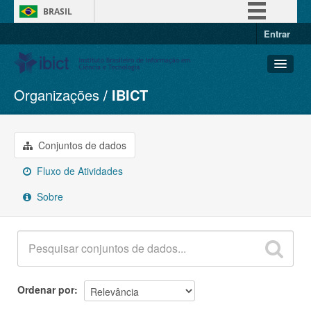
BRASIL
Entrar
Simplifique!
Comunica BR
Participe
Organizações
IBICT
Conjuntos de dados
Acesso à informação
Organizações
Legislação
Grupos
Conjuntos de dados
Canais
Sobre
Fluxo de Atividades
Sobre
Ordenar por