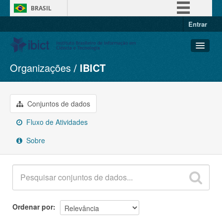
BRASIL
Entrar
Simplifique!
Comunica BR
Participe
Organizações
IBICT
Conjuntos de dados
Acesso à informação
Organizações
Legislação
Grupos
Conjuntos de dados
Canais
Sobre
Fluxo de Atividades
Sobre
Ordenar por