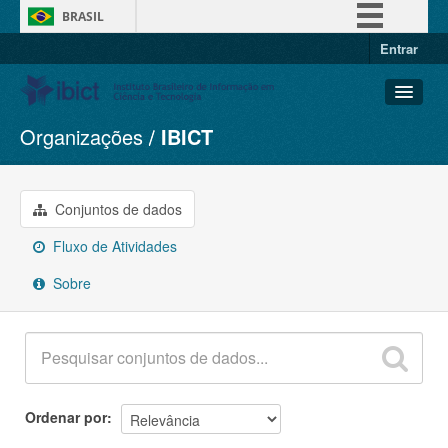
BRASIL
Entrar
Simplifique!
Comunica BR
Participe
Organizações
IBICT
Conjuntos de dados
Acesso à informação
Organizações
Legislação
Grupos
Conjuntos de dados
Canais
Sobre
Fluxo de Atividades
Sobre
Ordenar por