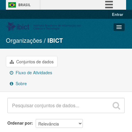
BRASIL
Entrar
Simplifique!
Comunica BR
Participe
Organizações
IBICT
Conjuntos de dados
Acesso à informação
Organizações
Legislação
Grupos
Conjuntos de dados
Canais
Sobre
Fluxo de Atividades
Sobre
Ordenar por