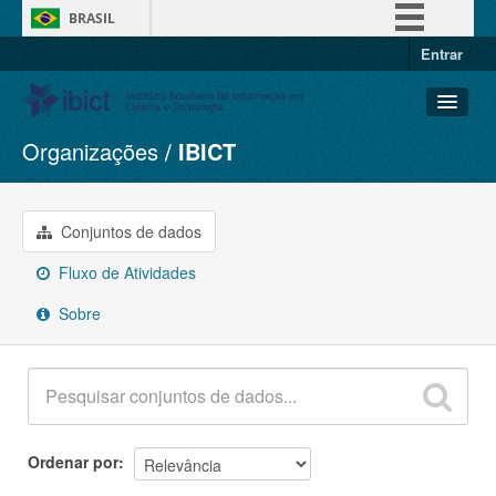
BRASIL
Entrar
Simplifique!
Comunica BR
Participe
Organizações
IBICT
Conjuntos de dados
Acesso à informação
Organizações
Legislação
Grupos
Conjuntos de dados
Canais
Sobre
Fluxo de Atividades
Sobre
Ordenar por