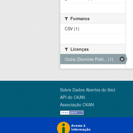
Formatos
CSV (1)
Licenças
Outra (Domínio Públ... (1)
Sobre Dados Abertos do Ibict
API do CKAN
Associação CKAN