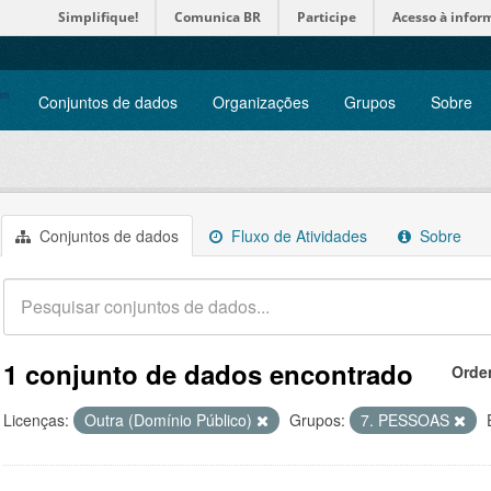
Simplifique!
Comunica BR
Participe
Acesso à infor
Conjuntos de dados
Organizações
Grupos
Sobre
Conjuntos de dados
Fluxo de Atividades
Sobre
1 conjunto de dados encontrado
Orde
Licenças:
Outra (Domínio Público)
Grupos:
7. PESSOAS