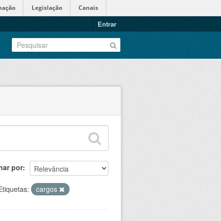
mação
Legislação
Canais
Entrar
nar por
Etiquetas:
cargos