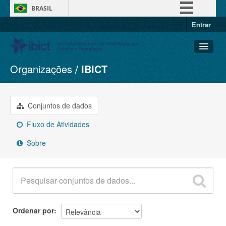
BRASIL
Entrar
Simplifique!
Comunica BR
Participe
Organizações
IBICT
Conjuntos de dados
Acesso à informação
Organizações
Legislação
Grupos
Conjuntos de dados
Canais
Sobre
Fluxo de Atividades
Sobre
Ordenar por