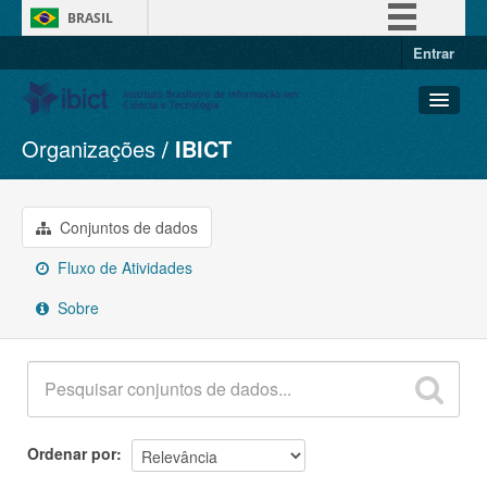
BRASIL
Entrar
Simplifique!
Comunica BR
Participe
Organizações
IBICT
Conjuntos de dados
Acesso à informação
Organizações
Legislação
Grupos
Conjuntos de dados
Canais
Sobre
Fluxo de Atividades
Sobre
Ordenar por