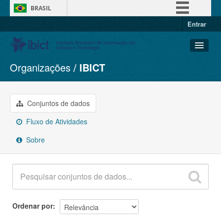
BRASIL
Entrar
Simplifique!
Comunica BR
Participe
Organizações
IBICT
Conjuntos de dados
Acesso à informação
Organizações
Legislação
Grupos
Conjuntos de dados
Canais
Sobre
Fluxo de Atividades
Sobre
Ordenar por