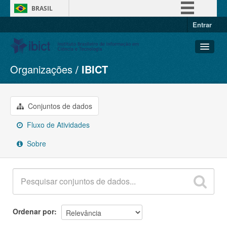
BRASIL
Entrar
Simplifique!
Comunica BR
Participe
Organizações
IBICT
Conjuntos de dados
Acesso à informação
Organizações
Legislação
Grupos
Conjuntos de dados
Canais
Sobre
Fluxo de Atividades
Sobre
Ordenar por