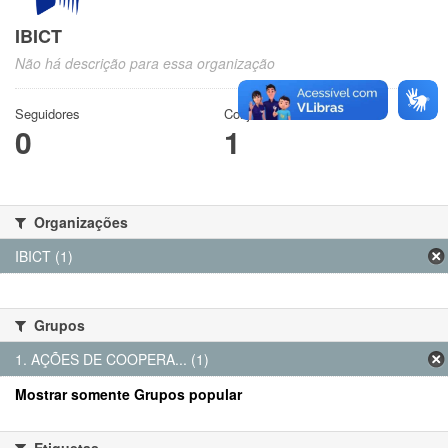
IBICT
Não há descrição para essa organização
Seguidores
Conjuntos de dados
0
1
Organizações
IBICT (1)
Grupos
1. AÇÕES DE COOPERA... (1)
Mostrar somente Grupos popular