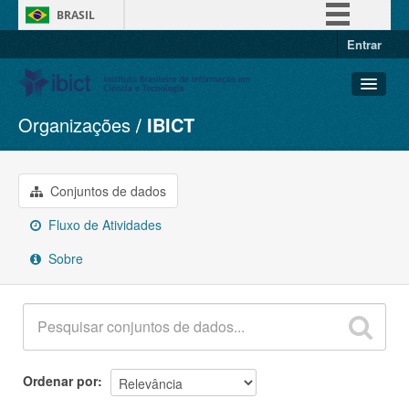
BRASIL
Entrar
Simplifique!
Comunica BR
Participe
Organizações
IBICT
Conjuntos de dados
Acesso à informação
Organizações
Legislação
Grupos
Conjuntos de dados
Canais
Sobre
Fluxo de Atividades
Sobre
Ordenar por