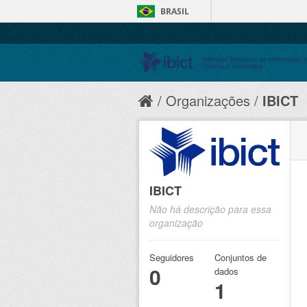
BRASIL
Organizações
IBICT
IBICT
Não há descrição para essa
organização
Seguidores
Conjuntos de
0
dados
1