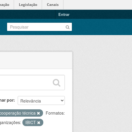
mação
Legislação
Canais
Entrar
nar por
cooperação técnica
Formatos:
ganizações:
IBICT