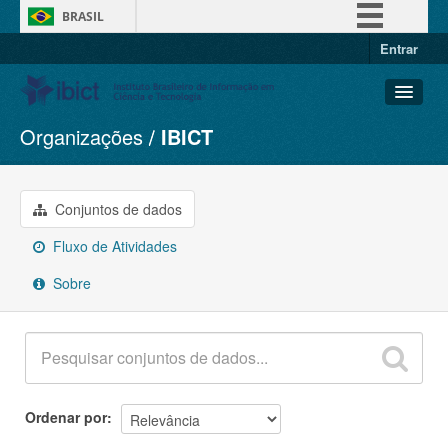
BRASIL
Entrar
Simplifique!
Comunica BR
Participe
Organizações
IBICT
Conjuntos de dados
Acesso à informação
Organizações
Legislação
Grupos
Conjuntos de dados
Canais
Sobre
Fluxo de Atividades
Sobre
Ordenar por