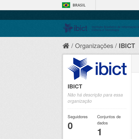
BRASIL
Organizações
IBICT
IBICT
Não há descrição para essa
organização
Seguidores
Conjuntos de
0
dados
1