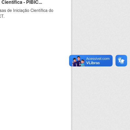
ientífica - PIBIC...
as de Iniciação Científica do
CT.