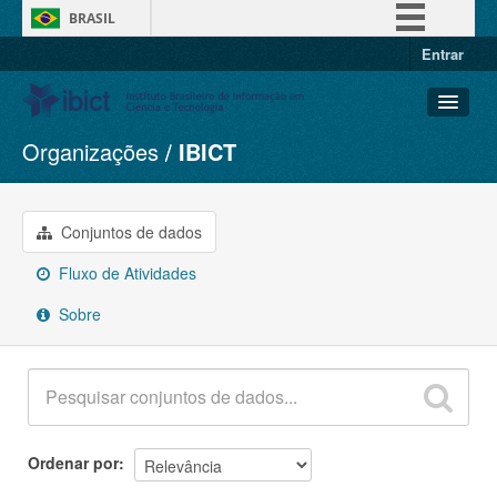
BRASIL
Entrar
Simplifique!
Comunica BR
Participe
Organizações
IBICT
Conjuntos de dados
Acesso à informação
Organizações
Legislação
Grupos
Conjuntos de dados
Canais
Sobre
Fluxo de Atividades
Sobre
Ordenar por