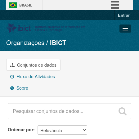
BRASIL
Entrar
Simplifique!
Comunica BR
Participe
Organizações
IBICT
Conjuntos de dados
Acesso à informação
Organizações
Legislação
Grupos
Conjuntos de dados
Canais
Sobre
Fluxo de Atividades
Sobre
Ordenar por