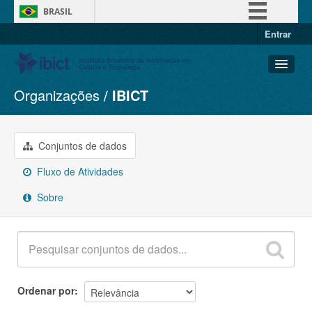
BRASIL
Entrar
Simplifique!
Comunica BR
Participe
Organizações
IBICT
Conjuntos de dados
Acesso à informação
Organizações
Legislação
Grupos
Conjuntos de dados
Canais
Sobre
Fluxo de Atividades
Sobre
Ordenar por