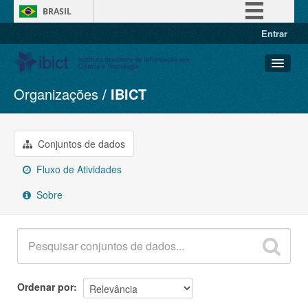
BRASIL
Entrar
Simplifique!
Comunica BR
Participe
Organizações
IBICT
Conjuntos de dados
Acesso à informação
Organizações
Legislação
Grupos
Conjuntos de dados
Canais
Sobre
Fluxo de Atividades
Sobre
Ordenar por