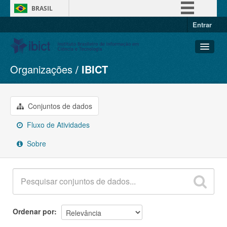
BRASIL
Entrar
Simplifique!
Comunica BR
Participe
Organizações
IBICT
Conjuntos de dados
Acesso à informação
Organizações
Legislação
Grupos
Conjuntos de dados
Canais
Sobre
Fluxo de Atividades
Sobre
Ordenar por