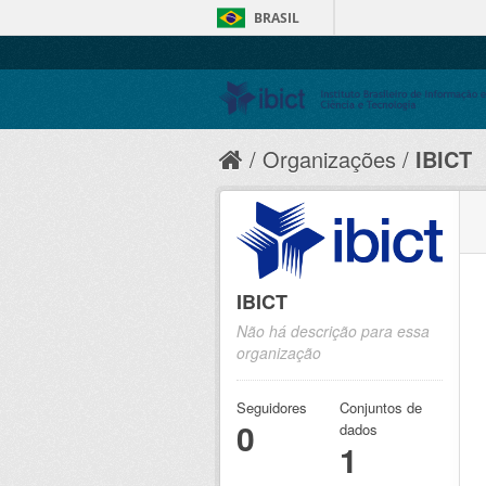
BRASIL
Organizações
IBICT
IBICT
Não há descrição para essa
organização
Seguidores
Conjuntos de
0
dados
1