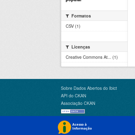
Formatos
CSV (1)
Licenças
Creative Commons At... (1)
Sobre Dados Abertos do Ibict
API do CKAN
Associação CKAN