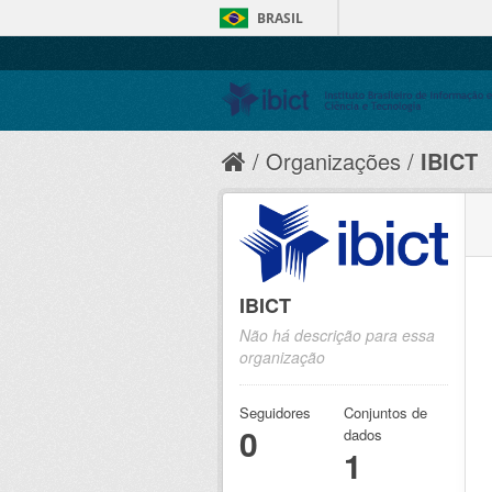
BRASIL
Organizações
IBICT
IBICT
Não há descrição para essa
organização
Seguidores
Conjuntos de
0
dados
1