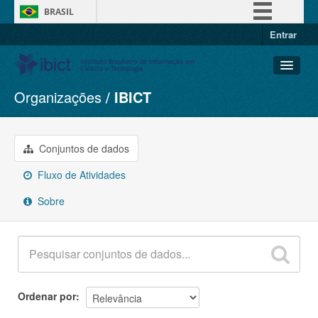
BRASIL
Entrar
Simplifique!
Comunica BR
Participe
Organizações
IBICT
Conjuntos de dados
Acesso à informação
Organizações
Legislação
Grupos
Conjuntos de dados
Canais
Sobre
Fluxo de Atividades
Sobre
Ordenar por