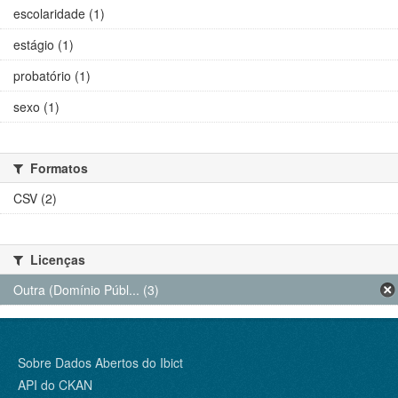
escolaridade (1)
estágio (1)
probatório (1)
sexo (1)
Formatos
CSV (2)
Licenças
Outra (Domínio Públ... (3)
Sobre Dados Abertos do Ibict
API do CKAN