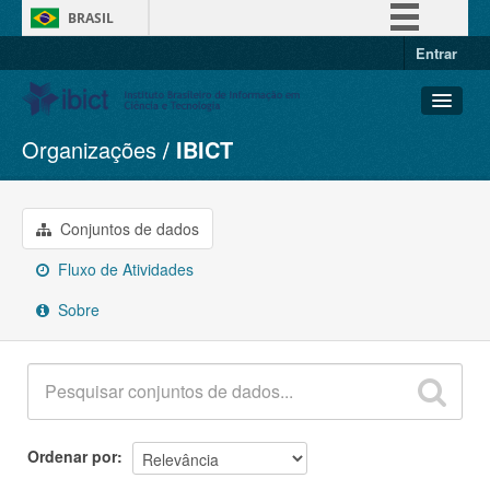
BRASIL
Entrar
Simplifique!
Comunica BR
Participe
Organizações
IBICT
Conjuntos de dados
Acesso à informação
Organizações
Legislação
Grupos
Conjuntos de dados
Canais
Sobre
Fluxo de Atividades
Sobre
Ordenar por