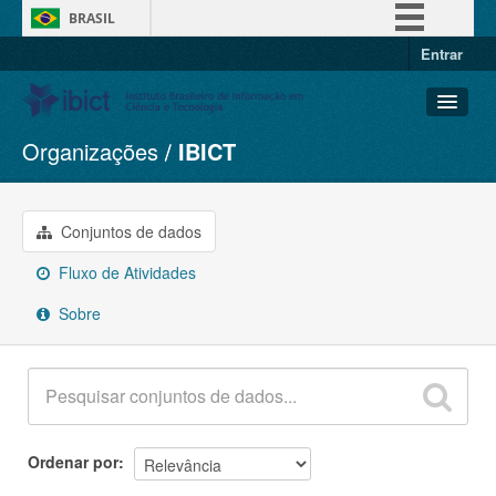
BRASIL
Entrar
Simplifique!
Comunica BR
Participe
Organizações
IBICT
Conjuntos de dados
Acesso à informação
Organizações
Legislação
Grupos
Conjuntos de dados
Canais
Sobre
Fluxo de Atividades
Sobre
Ordenar por