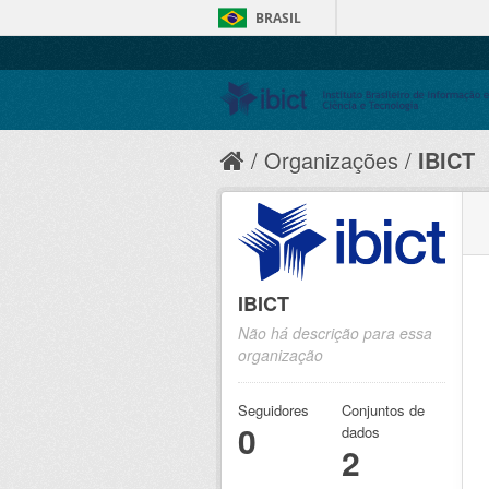
BRASIL
Organizações
IBICT
IBICT
Não há descrição para essa
organização
Seguidores
Conjuntos de
0
dados
2