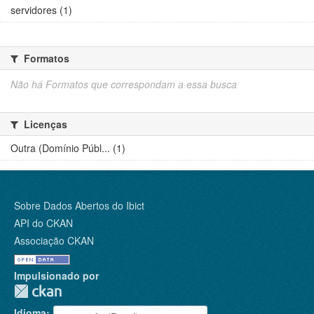
servidores (1)
Formatos
Não há Formatos que correspondam a essa busca
Licenças
Outra (Domínio Públ... (1)
Sobre Dados Abertos do Ibict
API do CKAN
Associação CKAN
Impulsionado por
Idioma