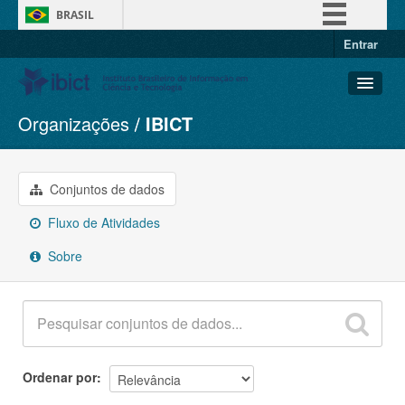
BRASIL
Entrar
Simplifique!
Comunica BR
Participe
Organizações
IBICT
Conjuntos de dados
Acesso à informação
Organizações
Legislação
Grupos
Conjuntos de dados
Canais
Sobre
Fluxo de Atividades
Sobre
Ordenar por