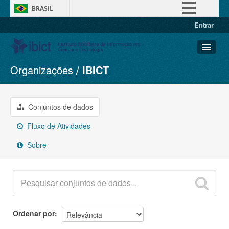
BRASIL
Entrar
Simplifique!
Comunica BR
Participe
Organizações
IBICT
Conjuntos de dados
Acesso à informação
Organizações
Legislação
Grupos
Conjuntos de dados
Canais
Sobre
Fluxo de Atividades
Sobre
Ordenar por