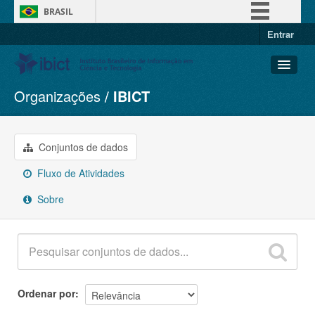
BRASIL
Entrar
Simplifique!
Comunica BR
Participe
Organizações
IBICT
Conjuntos de dados
Acesso à informação
Organizações
Legislação
Grupos
Conjuntos de dados
Canais
Sobre
Fluxo de Atividades
Sobre
Ordenar por