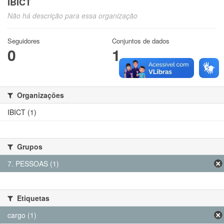
IBICT
Não há descrição para essa organização
Seguidores
Conjuntos de dados
0
1
Organizações
IBICT (1)
Grupos
7. PESSOAS (1)
Etiquetas
cargo (1)