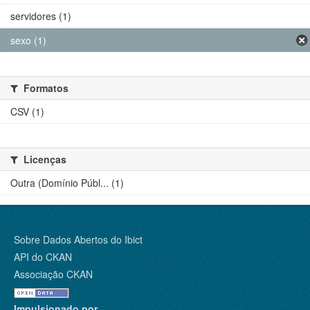
servidores (1)
sexo (1)
Formatos
CSV (1)
Licenças
Outra (Domínio Públ... (1)
Sobre Dados Abertos do Ibict
API do CKAN
Associação CKAN
Impulsionado por