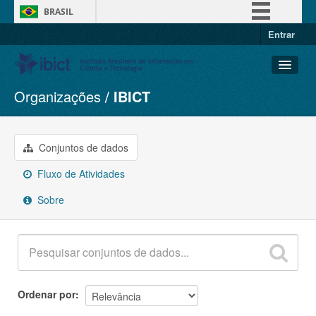
BRASIL
Entrar
Simplifique!
Comunica BR
Participe
Organizações
IBICT
Conjuntos de dados
Acesso à informação
Organizações
Legislação
Grupos
Conjuntos de dados
Canais
Sobre
Fluxo de Atividades
Sobre
Ordenar por