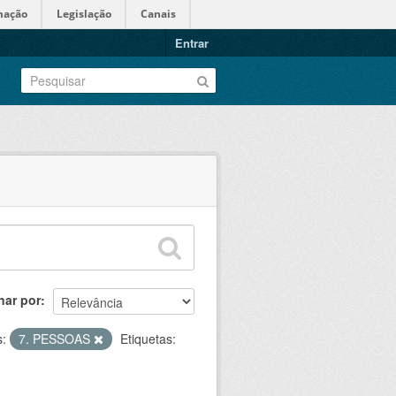
mação
Legislação
Canais
Entrar
nar por
:
7. PESSOAS
Etiquetas: