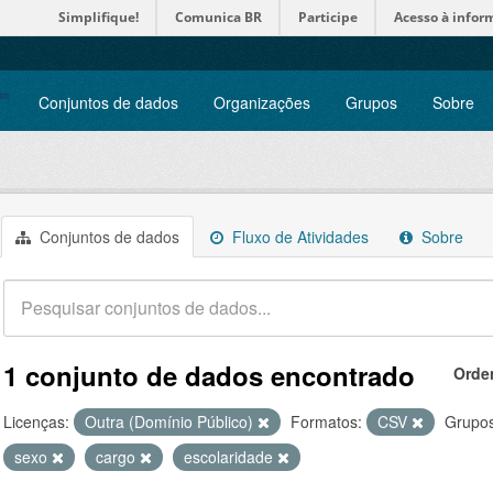
Simplifique!
Comunica BR
Participe
Acesso à infor
Conjuntos de dados
Organizações
Grupos
Sobre
Conjuntos de dados
Fluxo de Atividades
Sobre
1 conjunto de dados encontrado
Orde
Licenças:
Outra (Domínio Público)
Formatos:
CSV
Grupos
sexo
cargo
escolaridade