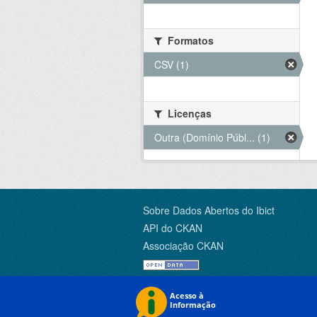
Formatos
CSV (1)
Licenças
Outra (Domínio Públ... (1)
Sobre Dados Abertos do Ibict
API do CKAN
Associação CKAN