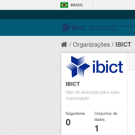
BRASIL
Organizações
IBICT
IBICT
Não há descrição para essa
organização
Seguidores
Conjuntos de
0
dados
1