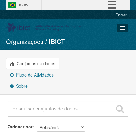
BRASIL
Entrar
Simplifique!
Comunica BR
Participe
Organizações
IBICT
Conjuntos de dados
Acesso à informação
Organizações
Legislação
Grupos
Conjuntos de dados
Canais
Sobre
Fluxo de Atividades
Sobre
Ordenar por