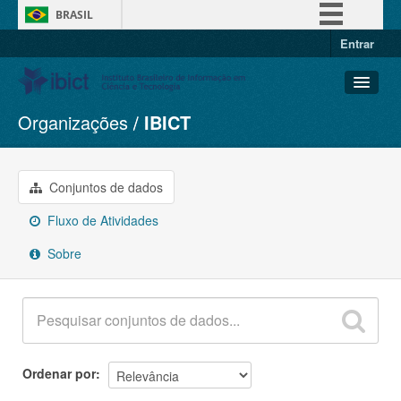
BRASIL
Entrar
Simplifique!
Comunica BR
Participe
Organizações
IBICT
Conjuntos de dados
Acesso à informação
Organizações
Legislação
Grupos
Conjuntos de dados
Canais
Sobre
Fluxo de Atividades
Sobre
Ordenar por