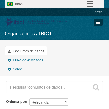
BRASIL
Entrar
Simplifique!
Comunica BR
Participe
Organizações
IBICT
Conjuntos de dados
Acesso à informação
Organizações
Legislação
Grupos
Conjuntos de dados
Canais
Sobre
Fluxo de Atividades
Sobre
Ordenar por