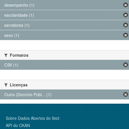
desempenho (1)
escolaridade (1)
servidores (1)
sexo (1)
Formatos
CSV (1)
Licenças
Outra (Domínio Públ... (1)
Sobre Dados Abertos do Ibict
API do CKAN