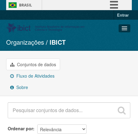
BRASIL
Entrar
Simplifique!
Comunica BR
Participe
Organizações
IBICT
Conjuntos de dados
Acesso à informação
Organizações
Legislação
Grupos
Conjuntos de dados
Canais
Sobre
Fluxo de Atividades
Sobre
Ordenar por