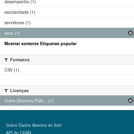
desempenho (1)
escolaridade (1)
servidores (1)
sexo (1)
Mostrar somente Etiquetas popular
Formatos
CSV (1)
Licenças
Outra (Domínio Públ... (1)
Sobre Dados Abertos do Ibict
API do CKAN