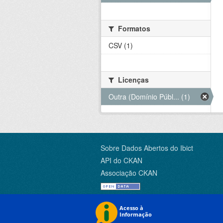
Formatos
CSV (1)
Licenças
Outra (Domínio Públ... (1)
Sobre Dados Abertos do Ibict
API do CKAN
Associação CKAN