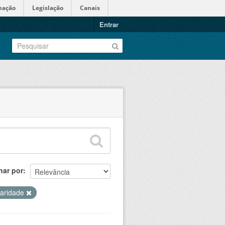
mação
Legislação
Canais
Entrar
nar por
laridade