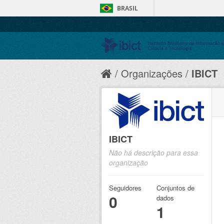
BRASIL
Organizações
IBICT
IBICT
Não há descrição para essa
organização
Seguidores
Conjuntos de
0
dados
1