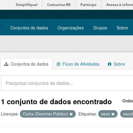
Simplifique!
Comunica BR
Participe
Acesso à infor
Conjuntos de dados
Organizações
Grupos
Sobre
Conjuntos de dados
Fluxo de Atividades
Sobre
1 conjunto de dados encontrado
Orde
Licenças:
Outra (Domínio Público)
Etiquetas:
sexo
esco