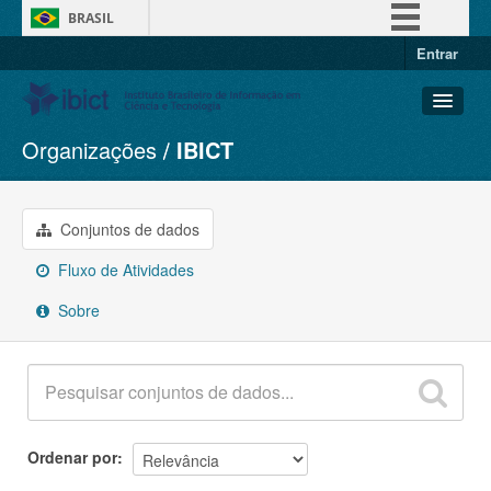
BRASIL
Entrar
Simplifique!
Comunica BR
Participe
Organizações
IBICT
Conjuntos de dados
Acesso à informação
Organizações
Legislação
Grupos
Conjuntos de dados
Canais
Sobre
Fluxo de Atividades
Sobre
Ordenar por