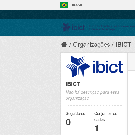
BRASIL
Organizações
IBICT
IBICT
Não há descrição para essa
organização
Seguidores
Conjuntos de
0
dados
1