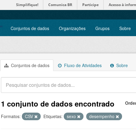
Simplifique!
Comunica BR
Participe
Acesso à infor
Conjuntos de dados
Organizações
Grupos
Sobre
Conjuntos de dados
Fluxo de Atividades
Sobre
1 conjunto de dados encontrado
Orde
Formatos:
CSV
Etiquetas:
sexo
desempenho