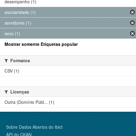
desempenho (1)
escolaridade (1)
servidores (1)
sexo (1)
Mostrar somente Etiquetas popular
Formatos
CSV (1)
Licenças
Outra (Domínio Públ... (1)
Sobre Dados Abertos do Ibict
API do CKAN