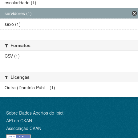
escolaridade (1)
servidores (1)
sexo (1)
Formatos
CSV (1)
Licenças
Outra (Domínio Públ... (1)
Sobre Dados Abertos do Ibict
API do CKAN
Associação CKAN