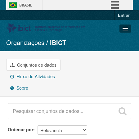
BRASIL
Entrar
Simplifique!
Comunica BR
Participe
Organizações
IBICT
Conjuntos de dados
Acesso à informação
Organizações
Legislação
Grupos
Conjuntos de dados
Canais
Sobre
Fluxo de Atividades
Sobre
Ordenar por