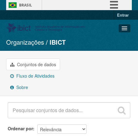
BRASIL
Entrar
Simplifique!
Comunica BR
Participe
Organizações
IBICT
Conjuntos de dados
Acesso à informação
Organizações
Legislação
Grupos
Conjuntos de dados
Canais
Sobre
Fluxo de Atividades
Sobre
Ordenar por