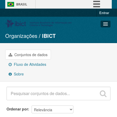
BRASIL
Entrar
Simplifique!
Comunica BR
Participe
Organizações
IBICT
Conjuntos de dados
Acesso à informação
Organizações
Legislação
Grupos
Conjuntos de dados
Canais
Sobre
Fluxo de Atividades
Sobre
Ordenar por