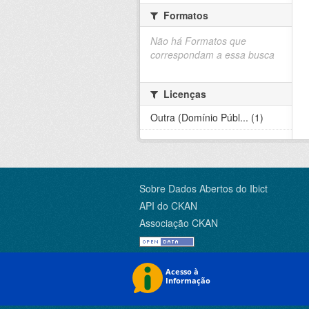
Formatos
Não há Formatos que
correspondam a essa busca
Licenças
Outra (Domínio Públ... (1)
Sobre Dados Abertos do Ibict
API do CKAN
Associação CKAN