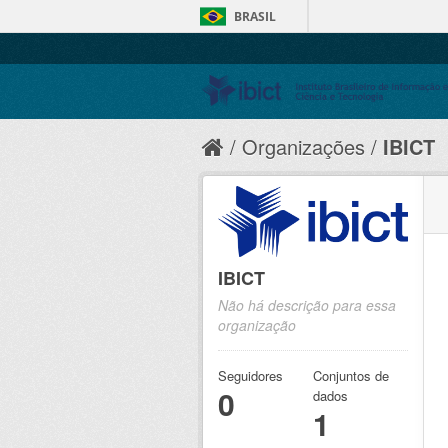
BRASIL
Organizações
IBICT
IBICT
Não há descrição para essa
organização
Seguidores
Conjuntos de
0
dados
1