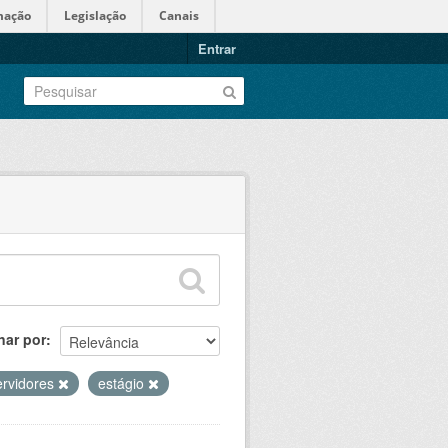
mação
Legislação
Canais
Entrar
nar por
ervidores
estágio