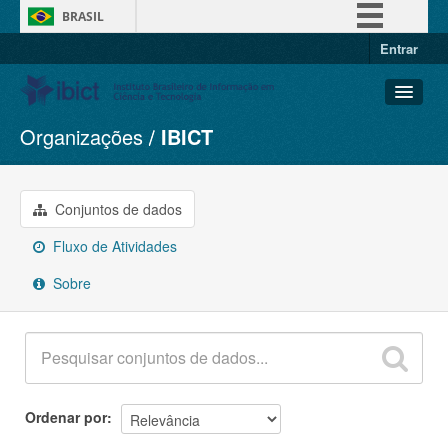
BRASIL
Entrar
Simplifique!
Comunica BR
Participe
Organizações
IBICT
Conjuntos de dados
Acesso à informação
Organizações
Legislação
Grupos
Conjuntos de dados
Canais
Sobre
Fluxo de Atividades
Sobre
Ordenar por