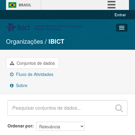
BRASIL
Entrar
Simplifique!
Comunica BR
Participe
Organizações
IBICT
Conjuntos de dados
Acesso à informação
Organizações
Legislação
Grupos
Conjuntos de dados
Canais
Sobre
Fluxo de Atividades
Sobre
Ordenar por