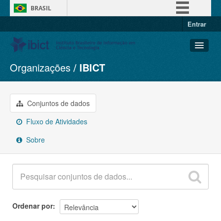
BRASIL
Entrar
Simplifique!
Comunica BR
Participe
Organizações
IBICT
Conjuntos de dados
Acesso à informação
Organizações
Legislação
Grupos
Conjuntos de dados
Canais
Sobre
Fluxo de Atividades
Sobre
Ordenar por