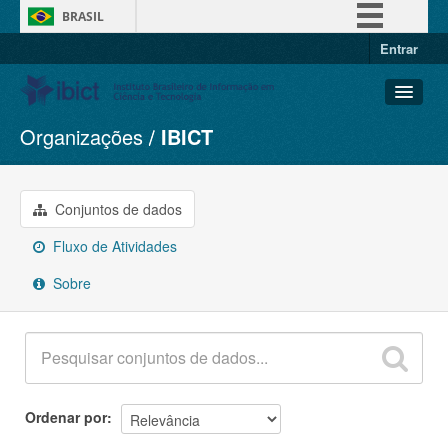
BRASIL
Entrar
Simplifique!
Comunica BR
Participe
Organizações
IBICT
Conjuntos de dados
Acesso à informação
Organizações
Legislação
Grupos
Conjuntos de dados
Canais
Sobre
Fluxo de Atividades
Sobre
Ordenar por