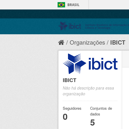
BRASIL
Organizações
IBICT
IBICT
Não há descrição para essa
organização
Seguidores
Conjuntos de
0
dados
5