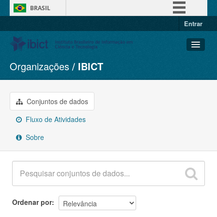
BRASIL
Entrar
Simplifique!
Comunica BR
Participe
Organizações
IBICT
Conjuntos de dados
Acesso à informação
Organizações
Legislação
Grupos
Conjuntos de dados
Canais
Sobre
Fluxo de Atividades
Sobre
Ordenar por