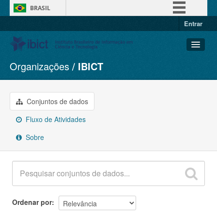
BRASIL
Entrar
Simplifique!
Comunica BR
Participe
Organizações
IBICT
Conjuntos de dados
Acesso à informação
Organizações
Legislação
Grupos
Conjuntos de dados
Canais
Sobre
Fluxo de Atividades
Sobre
Ordenar por